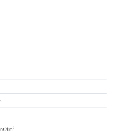
m
2
anti/km