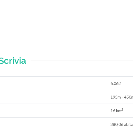
Scrivia
6.062
195m - 450
2
16 km
380,06 abit