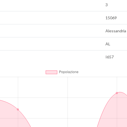
3
15069
Alessandria
AL
I657