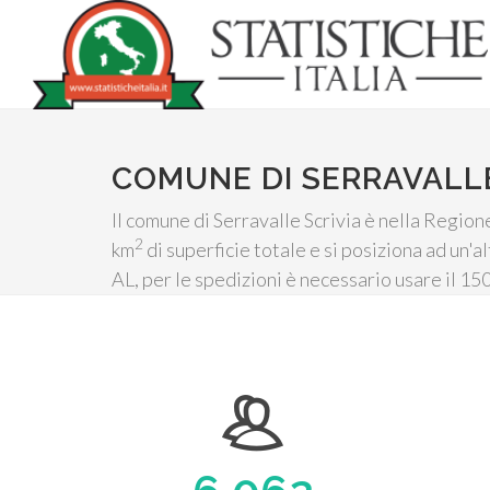
COMUNE DI SERRAVALLE
Il comune di Serravalle Scrivia è nella Region
2
km
di superficie totale e si posiziona ad un'a
AL, per le spedizioni è necessario usare il 1