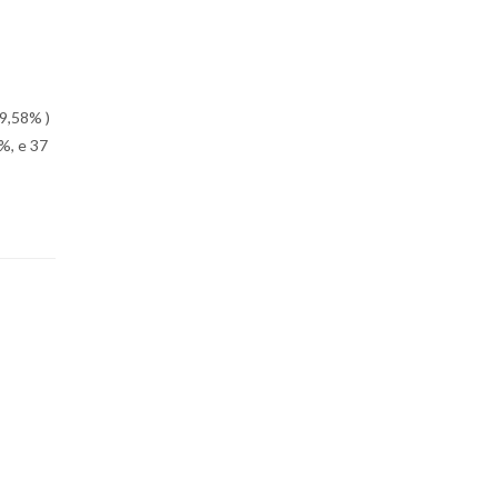
49,58% )
0%, e 37