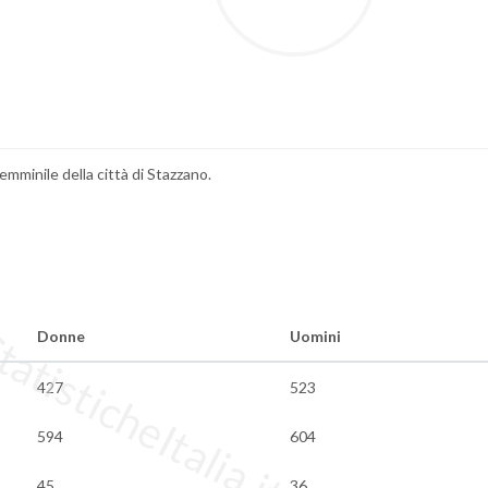
femminile della città di Stazzano.
tisticheItalia.it
Donne
Uomini
427
523
594
604
45
36