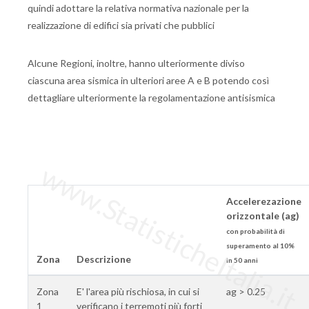
quindi adottare la relativa normativa nazionale per la
realizzazione di edifici sia privati che pubblici
Alcune Regioni, inoltre, hanno ulteriormente diviso
ciascuna area sismica in ulteriori aree A e B potendo così
dettagliare ulteriormente la regolamentazione antisismica
www.StatisticheItalia.it
Accelerezazione
orizzontale (ag)
con probabilità di
superamento al 10%
Zona
Descrizione
in 50 anni
Zona
E' l'area più rischiosa, in cui si
ag > 0.25
1
verificano i terremoti più forti