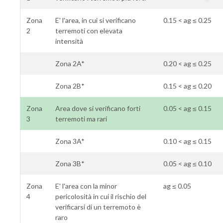
Zona
E' l'area, in cui si verificano
0.15 < ag ≤ 0.25
2
terremoti con elevata
intensità
Zona 2A*
0.20 < ag ≤ 0.25
Zona 2B*
0.15 < ag ≤ 0.20
Zona
Area dove si verificano forti
0.05 < ag ≤ 0.15
3
terremoti ma rari
Zona 3A*
0.10 < ag ≤ 0.15
Zona 3B*
0.05 < ag ≤ 0.10
Zona
E' l'area con la minor
ag ≤ 0.05
4
pericolosità in cui il rischio del
verificarsi di un terremoto è
raro