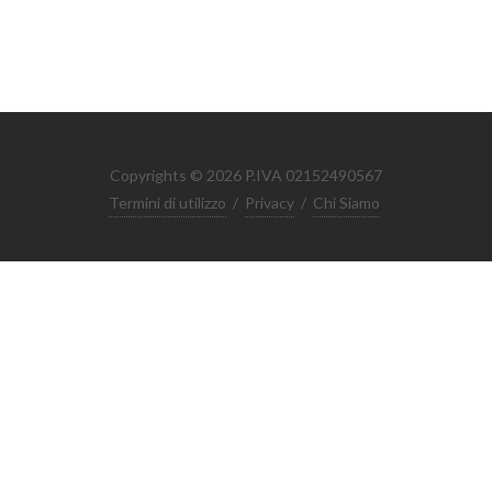
Copyrights © 2026 P.IVA 02152490567
Termini di utilizzo
/
Privacy
/
Chi Siamo