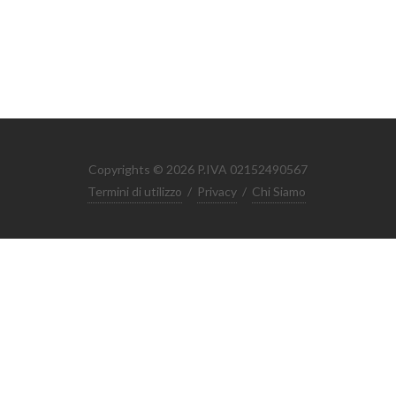
Copyrights © 2026 P.IVA 02152490567
Termini di utilizzo
/
Privacy
/
Chi Siamo