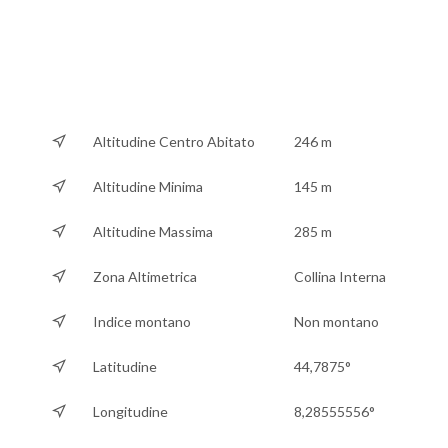
Altitudine Centro Abitato
246 m
Altitudine Minima
145 m
Altitudine Massima
285 m
Zona Altimetrica
Collina Interna
Indice montano
Non montano
Latitudine
44,7875°
Longitudine
8,28555556°