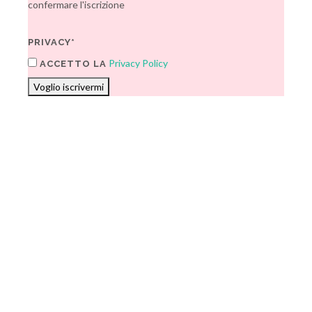
confermare l'iscrizione
PRIVACY*
Privacy Policy
ACCETTO LA
Voglio iscrivermi