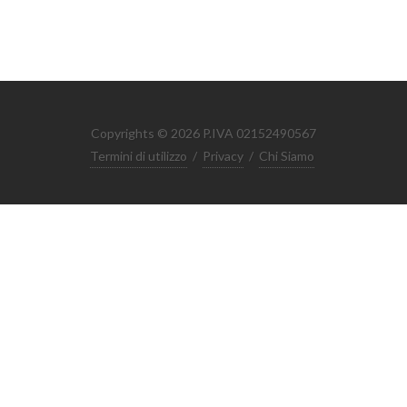
Copyrights © 2026 P.IVA 02152490567
Termini di utilizzo
/
Privacy
/
Chi Siamo