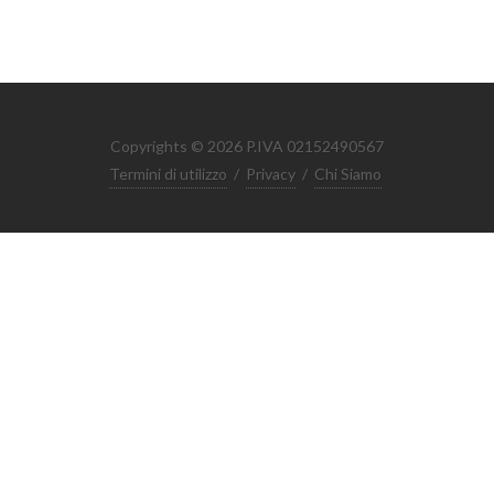
Copyrights © 2026 P.IVA 02152490567
Termini di utilizzo
/
Privacy
/
Chi Siamo