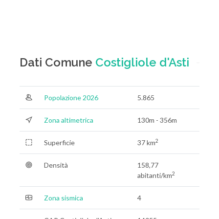
Dati Comune
Costigliole d'Asti
Popolazione 2026
5.865
Zona altimetrica
130m - 356m
2
Superficie
37 km
Densità
158,77
2
abitanti/km
Zona sismica
4