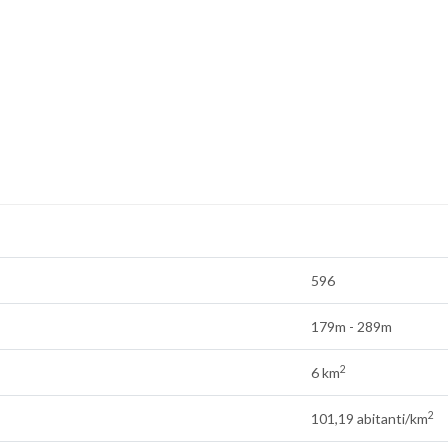
596
179m - 289m
2
6 km
2
101,19 abitanti/km