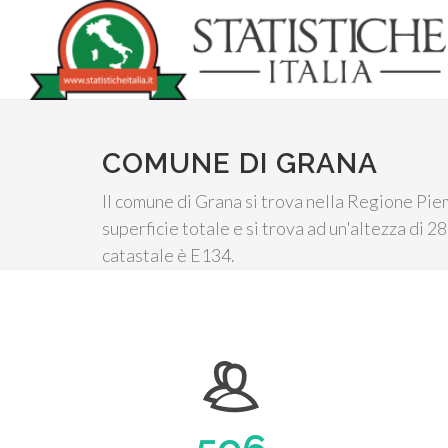
COMUNE DI GRANA
Il comune di Grana si trova nella Regione Piem
superficie totale e si trova ad un'altezza di 28
catastale è E134.