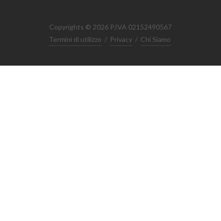
Copyrights © 2026 P.IVA 02152490567
Termini di utilizzo
/
Privacy
/
Chi Siamo