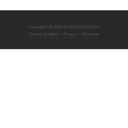
Copyrights © 2026 P.IVA 02152490567
Termini di utilizzo
/
Privacy
/
Chi Siamo