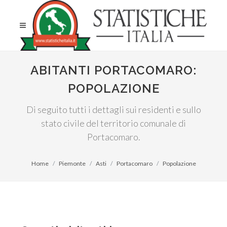
ABITANTI PORTACOMARO:
POPOLAZIONE
Di seguito tutti i dettagli sui residenti e sullo
stato civile del territorio comunale di
Portacomaro.
Home
Piemonte
Asti
Portacomaro
Popolazione