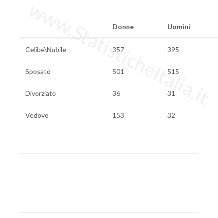
www.StatisticheItalia.it
Donne
Uomini
Celibe\Nubile
357
395
Sposato
501
515
Divorziato
36
31
Vedovo
153
32