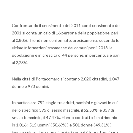
Confrontando il censimento del 2011 con il censimento del
2001 si conta un calo di 16 persone della popolazione, pari
al 0,80%. Trend non confermato, precisamente secondo le
ultime informazioni trasmesse dai comuni per il 2018, la
popolazione è in crescita di 44 persone, in percentuale pari
al 2,23%.
Nella città di Portacomaro si contano 2.020 cittadini, 1.047
donne e 973 uomini.
In particolare 752 single tra adulti, bambini e giovani in cui
nello specifico 395 di sesso maschile, il 52,53%, e 357 di
sesso femminile, il 47,47%. Hanno contratto il matrimonio
in 1.016 : 515 uomini ( 50,69% ) e 501 donne ( 49,31% ),
invece coloro che sono divorziati sono 67. E per terminare,