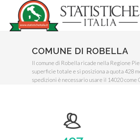
COMUNE DI ROBELLA
Il comune di Robella ricade nella Regione Pie
superficie totale e si posiziona a quota 428 me
spedizioni è necessario usare il 14020 come C