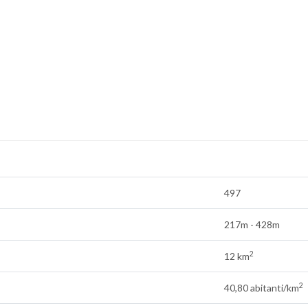
497
217m - 428m
2
12 km
2
40,80 abitanti/km