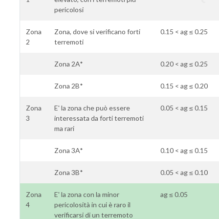
pericolosi
Zona
Zona, dove si verificano forti
0.15 < ag ≤ 0.25
2
terremoti
Zona 2A*
0.20 < ag ≤ 0.25
Zona 2B*
0.15 < ag ≤ 0.20
Zona
E' la zona che può essere
0.05 < ag ≤ 0.15
3
interessata da forti terremoti
ma rari
Zona 3A*
0.10 < ag ≤ 0.15
Zona 3B*
0.05 < ag ≤ 0.10
Zona
E' la zona con la minor
ag ≤ 0.05
4
pericolosità in cui è raro il
verificarsi di un terremoto