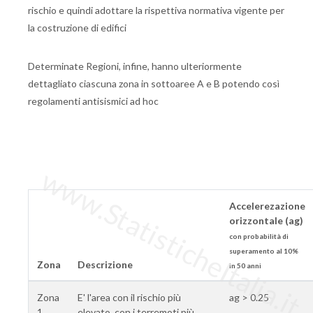
rischio e quindi adottare la rispettiva normativa vigente per
la costruzione di edifici
Determinate Regioni, infine, hanno ulteriormente
dettagliato ciascuna zona in sottoaree A e B potendo così
regolamenti antisismici ad hoc
www.StatisticheItalia.it
Accelerezazione
orizzontale (ag)
con probabilità di
superamento al 10%
Zona
Descrizione
in 50 anni
Zona
E' l'area con il rischio più
ag > 0.25
1
elevato, con i terremoti più