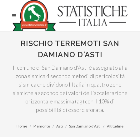
RISCHIO TERREMOTI SAN
DAMIANO D'ASTI
Il comune di San Damiano d'Asti è assegnato alla
zona sismica 4 secondo metodi di pericolosità
sismica che dividono l'Italia in quattro zone
sismiche a secondo dei valori dell'accelerazione
orizzontale massima (ag) con il 10% di
possibilità di essere sforata.
Home
Piemonte
Asti
San Damiano d'Asti
Altitudine