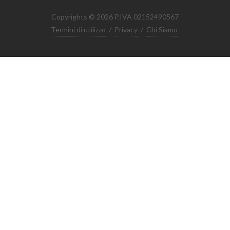
Copyrights © 2026 P.IVA 02152490567
Termini di utilizzo
/
Privacy
/
Chi Siamo