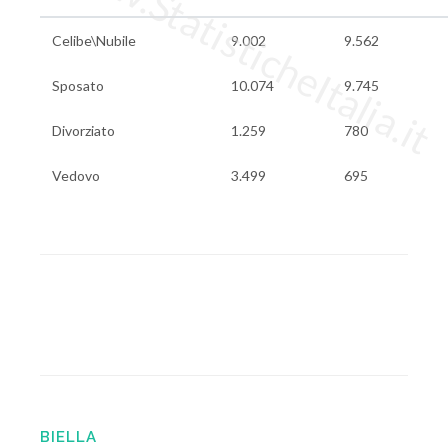
www.StatisticheItalia.it
Celibe\Nubile
9.002
9.562
Sposato
10.074
9.745
Divorziato
1.259
780
Vedovo
3.499
695
BIELLA