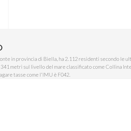
O
te in provincia di Biella, ha 2.112 residenti secondo le ult
341 metri sul livello del mare classificato come Collina Inter
 pagare tasse come l'IMU è F042.