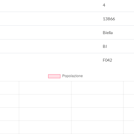
4
13866
Biella
BI
F042