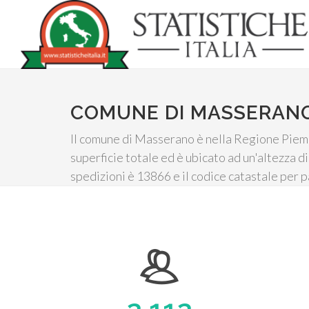
COMUNE DI MASSERAN
Il comune di Masserano è nella Regione Piemon
superficie totale ed è ubicato ad un'altezza di 
spedizioni è 13866 e il codice catastale per