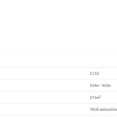
2.112
214m - 452m
2
27 km
78,02 abitanti/k