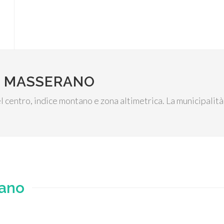
I MASSERANO
l centro, indice montano e zona altimetrica. La municipalità
ano