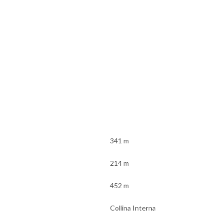
341 m
214 m
452 m
Collina Interna