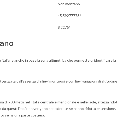
Non montano
45,59277778°
8,2275°
rano
tà italiane anche in base la zona altimetrica che permette di identificare la
erizzata dall'assenza di rilievi montuosi e con lievi variazioni di altitudine
di 700 metri nell'Italia centrale e meridionale e nelle isole, altezza rido
no da questi limiti non vengono considerate se hanno ridotta estensione.
atto se ha una parte costiera.