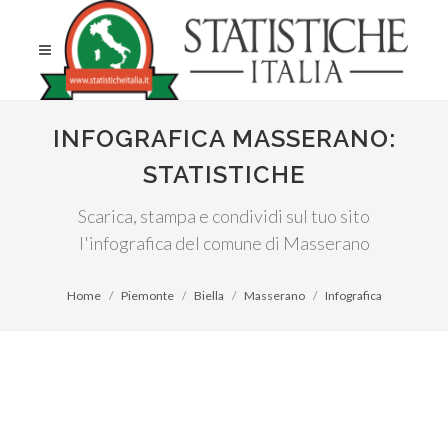
INFOGRAFICA MASSERANO:
STATISTICHE
Scarica, stampa e condividi sul tuo sito
l'infografica del comune di Masserano
Home
Piemonte
Biella
Masserano
Infografica