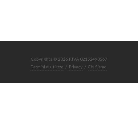
Copyrights © 2026 P.IVA 02152490567
Termini di utilizzo
/
Privacy
/
Chi Siamo