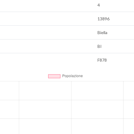
4
13896
Biella
BI
F878