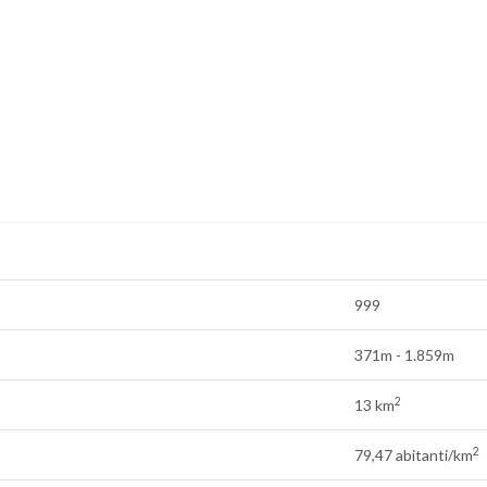
999
371m - 1.859m
2
13 km
2
79,47 abitanti/km