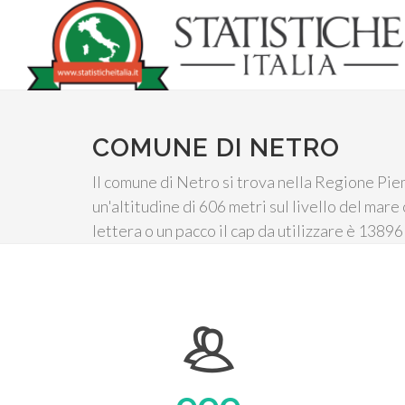
COMUNE DI NETRO
Il comune di Netro si trova nella Regione Piem
un'altitudine di 606 metri sul livello del mar
lettera o un pacco il cap da utilizzare è 13896 