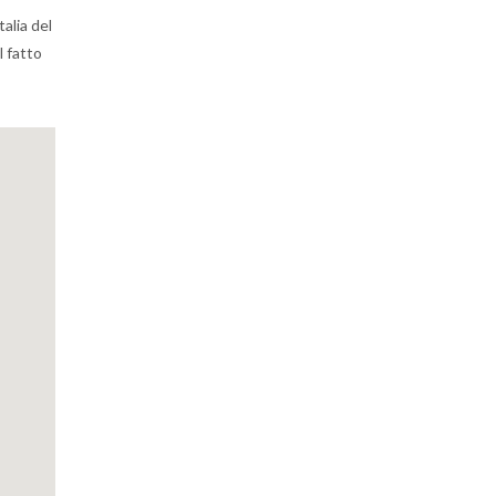
alia del
l fatto