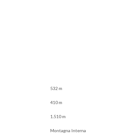
532 m
410 m
1.510 m
Montagna Interna