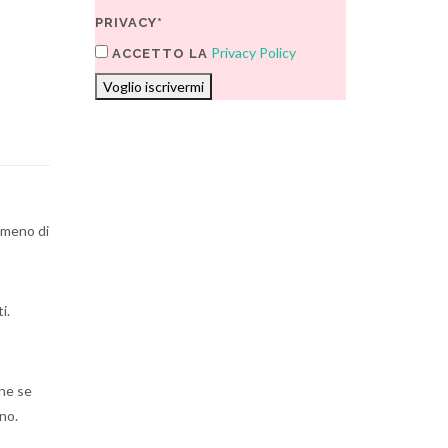
PRIVACY*
Privacy Policy
ACCETTO LA
Voglio iscrivermi
o meno di
i.
one se
no.