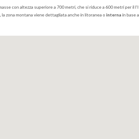
sse con altezza superiore a 700 metri, che si riduce a 600 metri per il l'It
tre, la zona montana viene dettagliata anche in litoranea o
interna
in base a