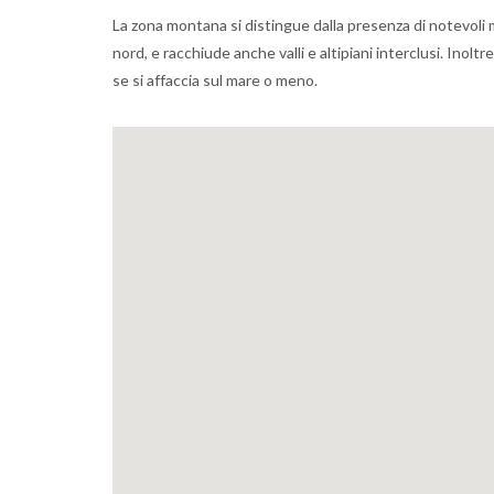
La zona montana si distingue dalla presenza di notevoli ma
nord, e racchiude anche valli e altipiani interclusi. Inol
se si affaccia sul mare o meno.