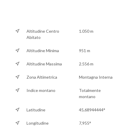
Altitudine Centro
1.050 m
Abitato
Altitudine Minima
951 m
Altitudine Massima
2.556 m
Zona Altimetrica
Montagna Interna
Indice montano
Totalmente
montano
Latitudine
45,68944444°
Longitudine
7,955°