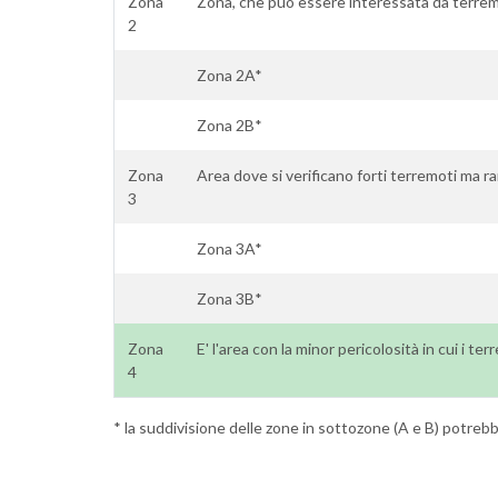
Zona
Zona, che può essere interessata da terrem
2
Zona 2A*
Zona 2B*
Zona
Area dove si verificano forti terremoti ma ra
3
Zona 3A*
Zona 3B*
Zona
E' l'area con la minor pericolosità in cui i te
4
* la suddivisione delle zone in sottozone (A e B) potrebbe