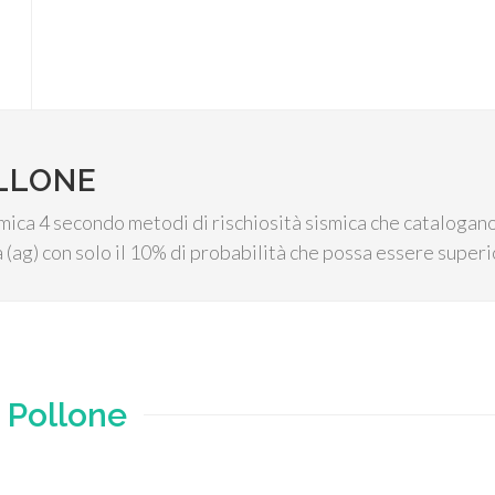
OLLONE
mica 4 secondo metodi di rischiosità sismica che catalogano l
 (ag) con solo il 10% di probabilità che possa essere superi
e
Pollone