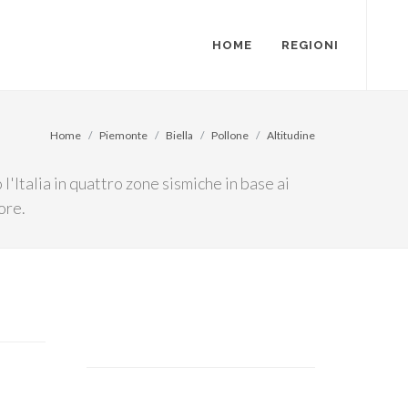
HOME
REGIONI
Home
Piemonte
Biella
Pollone
Altitudine
'Italia in quattro zone sismiche in base ai
ore.