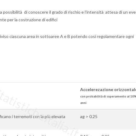
 possibilità di conoscere il grado di rischio e l'intensità attesa di un ev
te per la costruzione di edifici
iviso ciascuna area in sottoaree A e B potendo così regolamentare ogni
tisticheItalia.it
Accelerezazione orizzontale
con probabilità di superamento al 10%
anni
ificano i terremoti con la più elevata
ag > 0.25