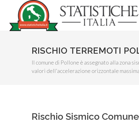
RISCHIO TERREMOTI P
Il comune di Pollone è assegnato alla zona sis
valori dell'accelerazione orizzontale massima
Rischio Sismico Comun