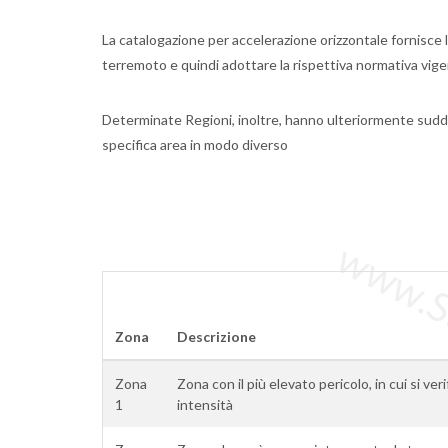
La catalogazione per accelerazione orizzontale fornisce la
terremoto e quindi adottare la rispettiva normativa vigen
Determinate Regioni, inoltre, hanno ulteriormente sudd
specifica area in modo diverso
www.Sta
Zona
Descrizione
Zona
Zona con il più elevato pericolo, in cui si ver
1
intensità