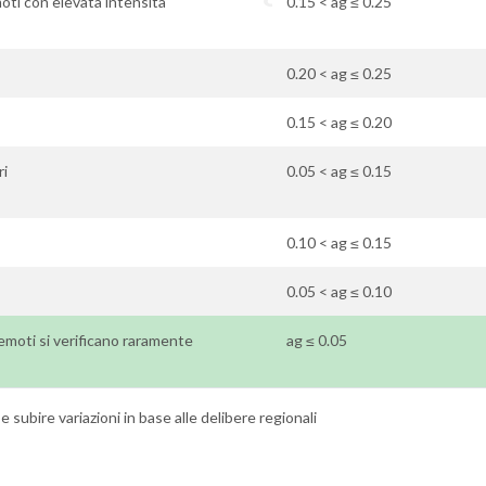
oti con elevata intensità
0.15 < ag ≤ 0.25
0.20 < ag ≤ 0.25
0.15 < ag ≤ 0.20
ri
0.05 < ag ≤ 0.15
0.10 < ag ≤ 0.15
0.05 < ag ≤ 0.10
rremoti si verificano raramente
ag ≤ 0.05
 subire variazioni in base alle delibere regionali