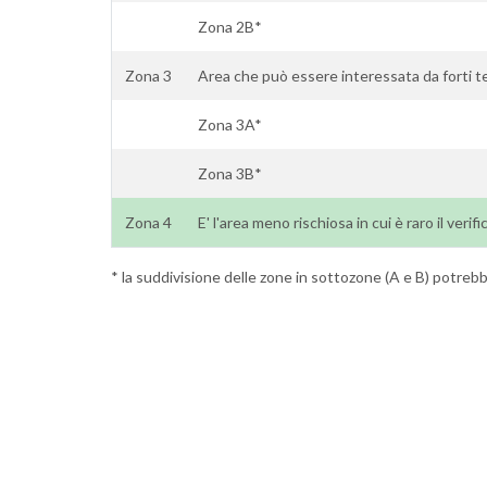
Zona 2B*
Zona 3
Area che può essere interessata da forti t
Zona 3A*
Zona 3B*
Zona 4
E' l'area meno rischiosa in cui è raro il verif
* la suddivisione delle zone in sottozone (A e B) potrebbe