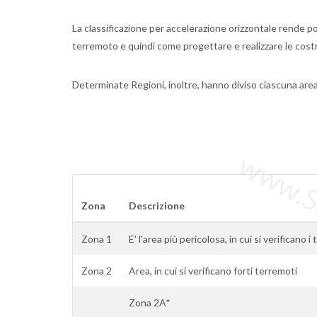
La classificazione per accelerazione orizzontale rende po
terremoto e quindi come progettare e realizzare le cost
Determinate Regioni, inoltre, hanno diviso ciascuna area 
www.Sta
Zona
Descrizione
Zona 1
E' l'area più pericolosa, in cui si verificano 
Zona 2
Area, in cui si verificano forti terremoti
Zona 2A*