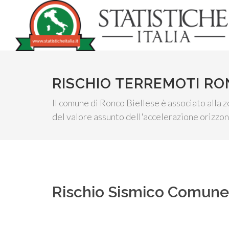
RISCHIO TERREMOTI RO
Il comune di Ronco Biellese è associato alla z
del valore assunto dell'accelerazione orizzon
Rischio Sismico Comun