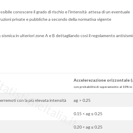
ssibile conoscere il grado di rischio e l'intensità attesa di un eventuale
ruzioni private e pubbliche a secondo della normativa vigente
sismica in ulteriori zone A e B dettagliando così il regolamento antisism
tisticheItalia.it
Accelerezazione orizzontale (
con probabilità di superamento al 10% in 
i terremoti con la più elevata intensità
ag > 0.25
0.15 < ag ≤ 0.25
0.20 < ag ≤ 0.25