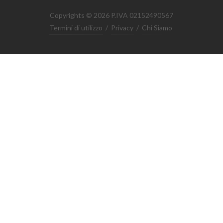
Copyrights © 2026 P.IVA 02152490567
Termini di utilizzo
/
Privacy
/
Chi Siamo