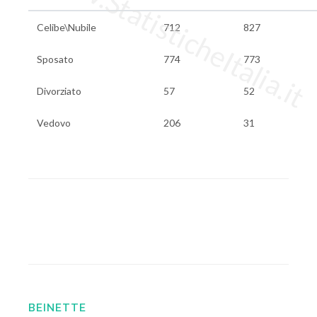
www.StatisticheItalia.it
Celibe\Nubile
712
827
Sposato
774
773
Divorziato
57
52
Vedovo
206
31
BEINETTE