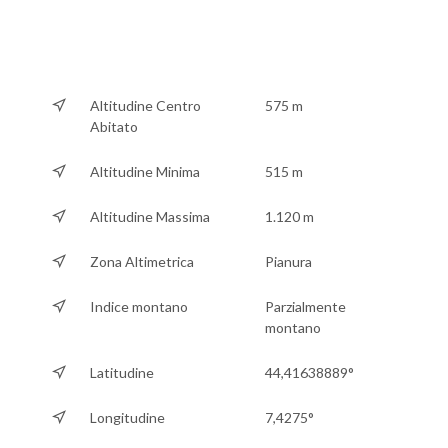
Altitudine Centro
575 m
Abitato
Altitudine Minima
515 m
Altitudine Massima
1.120 m
Zona Altimetrica
Pianura
Indice montano
Parzialmente
montano
Latitudine
44,41638889°
Longitudine
7,4275°