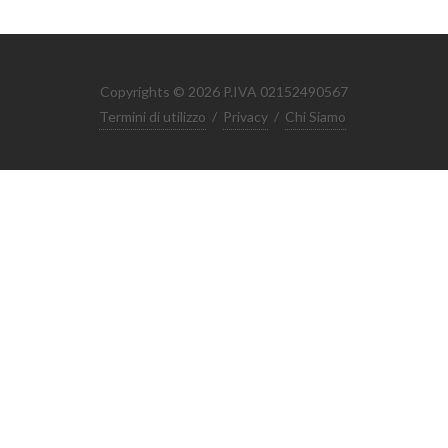
Copyrights © 2026 P.IVA 02152490567
Termini di utilizzo
/
Privacy
/
Chi Siamo