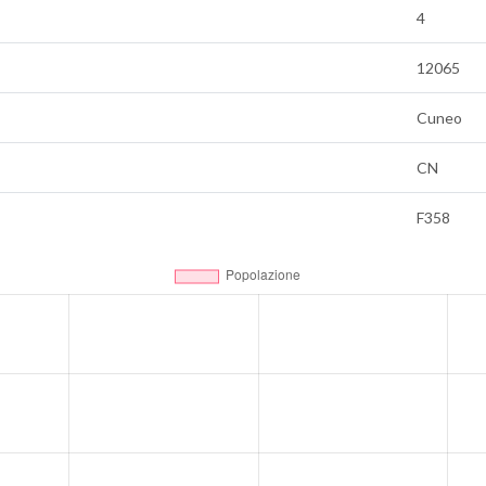
4
12065
Cuneo
CN
F358