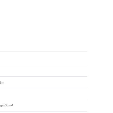
68m
2
tanti/km