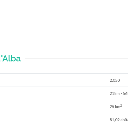
'Alba
2.050
218m - 5
2
25 km
81,09 abi