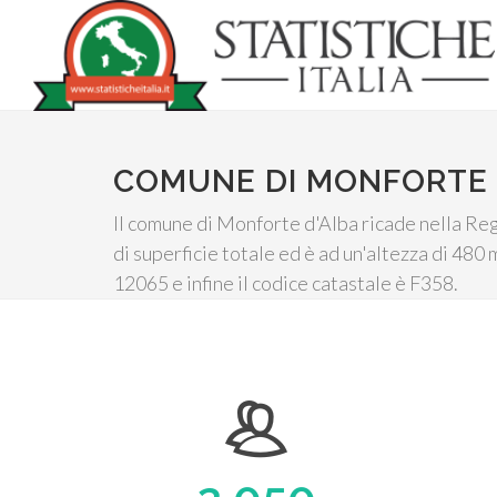
COMUNE DI MONFORTE 
Il comune di Monforte d'Alba ricade nella Reg
di superficie totale ed è ad un'altezza di 480
12065 e infine il codice catastale è F358.