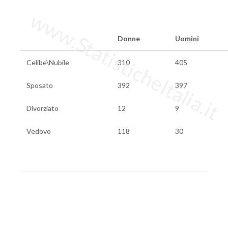
www.StatisticheItalia.it
Donne
Uomini
Celibe\Nubile
310
405
Sposato
392
397
Divorziato
12
9
Vedovo
118
30