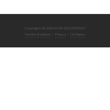
Copyrights © 2026 P.IVA 02152490567
Termini di utilizzo
/
Privacy
/
Chi Siamo