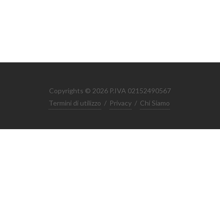
Copyrights © 2026 P.IVA 02152490567
Termini di utilizzo
/
Privacy
/
Chi Siamo