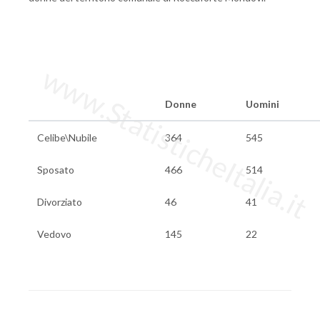
www.StatisticheItalia.it
Donne
Uomini
Celibe\Nubile
364
545
Sposato
466
514
Divorziato
46
41
Vedovo
145
22