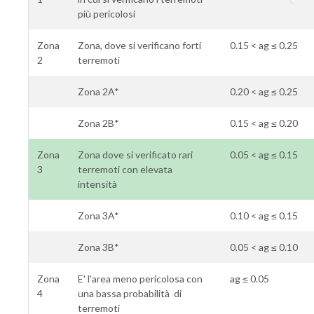
più pericolosi
Zona
Zona, dove si verificano forti
0.15 < ag ≤ 0.25
2
terremoti
Zona 2A*
0.20 < ag ≤ 0.25
Zona 2B*
0.15 < ag ≤ 0.20
Zona
Zona dove si verificato rari
0.05 < ag ≤ 0.15
3
terremoti con elevata
intensità
Zona 3A*
0.10 < ag ≤ 0.15
Zona 3B*
0.05 < ag ≤ 0.10
Zona
E' l'area meno pericolosa con
ag ≤ 0.05
4
una bassa probabilità di
terremoti