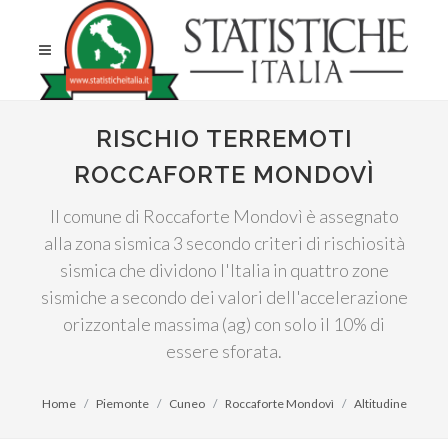
RISCHIO TERREMOTI
ROCCAFORTE MONDOVÌ
Il comune di Roccaforte Mondovì è assegnato
alla zona sismica 3 secondo criteri di rischiosità
sismica che dividono l'Italia in quattro zone
sismiche a secondo dei valori dell'accelerazione
orizzontale massima (ag) con solo il 10% di
essere sforata.
Home
Piemonte
Cuneo
Roccaforte Mondovì
Altitudine