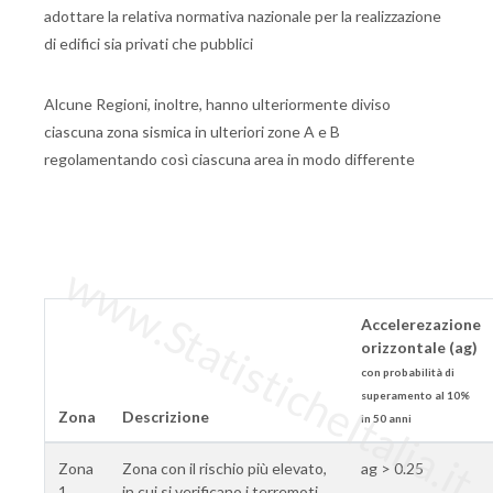
adottare la relativa normativa nazionale per la realizzazione
di edifici sia privati che pubblici
Alcune Regioni, inoltre, hanno ulteriormente diviso
ciascuna zona sismica in ulteriori zone A e B
regolamentando così ciascuna area in modo differente
www.StatisticheItalia.it
Accelerezazione
orizzontale (ag)
con probabilità di
superamento al 10%
Zona
Descrizione
in 50 anni
Zona
Zona con il rischio più elevato,
ag > 0.25
1
in cui si verificano i terremoti