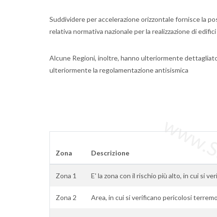
Suddividere per accelerazione orizzontale fornisce la poss
relativa normativa nazionale per la realizzazione di edifici
Alcune Regioni, inoltre, hanno ulteriormente dettagliat
ulteriormente la regolamentazione antisismica
www.Sta
Zona
Descrizione
Zona 1
E' la zona con il rischio più alto, in cui si ve
Zona 2
Area, in cui si verificano pericolosi terremo