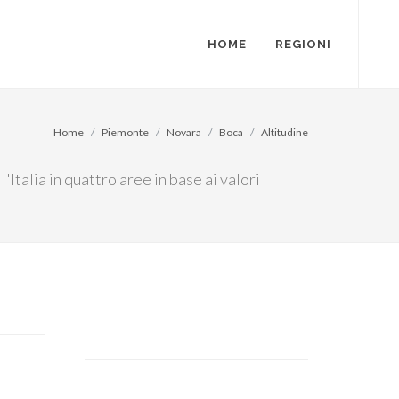
HOME
REGIONI
Home
Piemonte
Novara
Boca
Altitudine
Italia in quattro aree in base ai valori