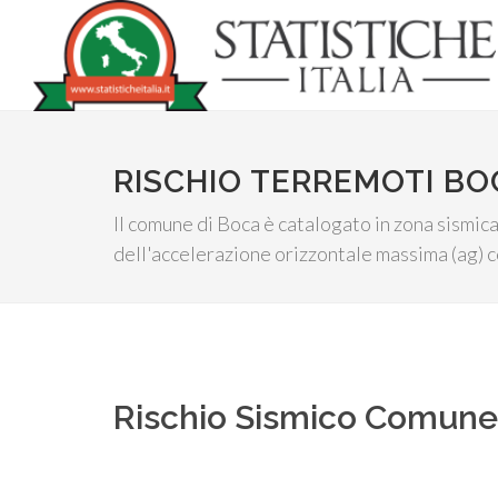
RISCHIO TERREMOTI BO
Il comune di Boca è catalogato in zona sismica 
dell'accelerazione orizzontale massima (ag) c
Rischio Sismico Comun