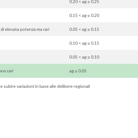
0.20 < ag ≤ 0.25
0.15 < ag ≤ 0.20
 di elevata potenza ma rari
0.05 < ag ≤ 0.15
0.10 < ag ≤ 0.15
0.05 < ag ≤ 0.10
ono rari
ag ≤ 0.05
 subire variazioni in base alle delibere regionali