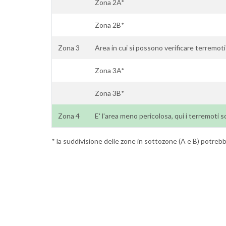
Zona 2A*
Zona 2B*
Zona 3
Area in cui si possono verificare terremoti
Zona 3A*
Zona 3B*
Zona 4
E' l'area meno pericolosa, qui i terremoti s
* la suddivisione delle zone in sottozone (A e B) potrebbe