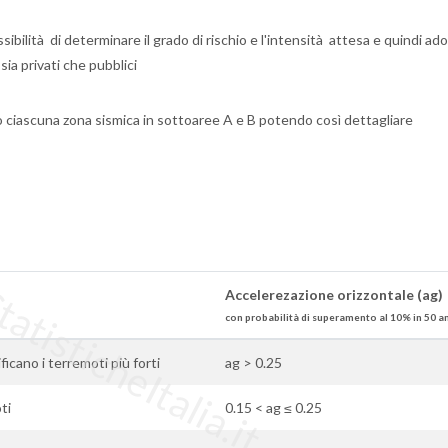
ibilità di determinare il grado di rischio e l'intensità attesa e quindi ado
 sia privati che pubblici
o ciascuna zona sismica in sottoaree A e B potendo così dettagliare
tisticheItalia.it
Accelerezazione orizzontale (ag)
con probabilità di superamento al 10% in 50 a
rificano i terremoti più forti
ag > 0.25
ti
0.15 < ag ≤ 0.25