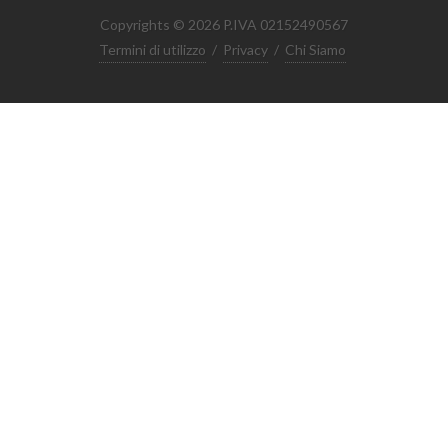
Copyrights © 2026 P.IVA 02152490567
Termini di utilizzo
/
Privacy
/
Chi Siamo