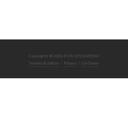
Copyrights © 2026 P.IVA 02152490567
Termini di utilizzo
/
Privacy
/
Chi Siamo