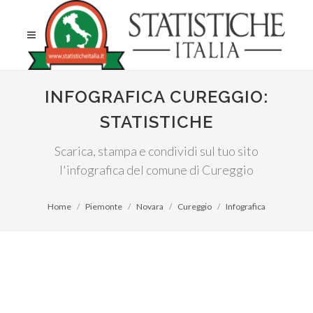
INFOGRAFICA CUREGGIO:
STATISTICHE
Scarica, stampa e condividi sul tuo sito
l'infografica del comune di Cureggio
Home
Piemonte
Novara
Cureggio
Infografica