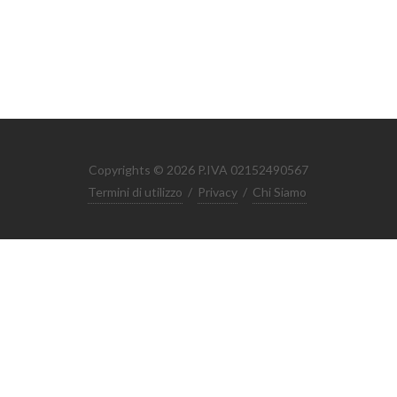
Copyrights © 2026 P.IVA 02152490567
Termini di utilizzo
/
Privacy
/
Chi Siamo