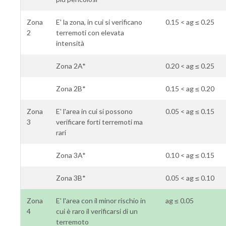
Zona
E' la zona, in cui si verificano
0.15 < ag ≤ 0.25
2
terremoti con elevata
intensità
Zona 2A*
0.20 < ag ≤ 0.25
Zona 2B*
0.15 < ag ≤ 0.20
Zona
E' l'area in cui si possono
0.05 < ag ≤ 0.15
3
verificare forti terremoti ma
rari
Zona 3A*
0.10 < ag ≤ 0.15
Zona 3B*
0.05 < ag ≤ 0.10
Zona
E' l'area con il minor rischio in
ag ≤ 0.05
4
cui è raro il verificarsi di un
terremoto