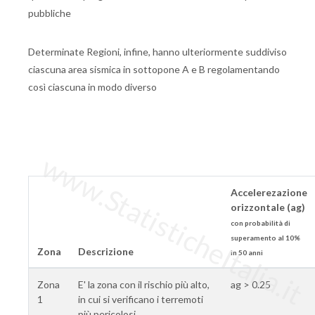
pubbliche
Determinate Regioni, infine, hanno ulteriormente suddiviso
ciascuna area sismica in sottopone A e B regolamentando
così ciascuna in modo diverso
www.StatisticheItalia.it
Accelerezazione
orizzontale (ag)
con probabilità di
superamento al 10%
Zona
Descrizione
in 50 anni
Zona
E' la zona con il rischio più alto,
ag > 0.25
1
in cui si verificano i terremoti
più pericolosi