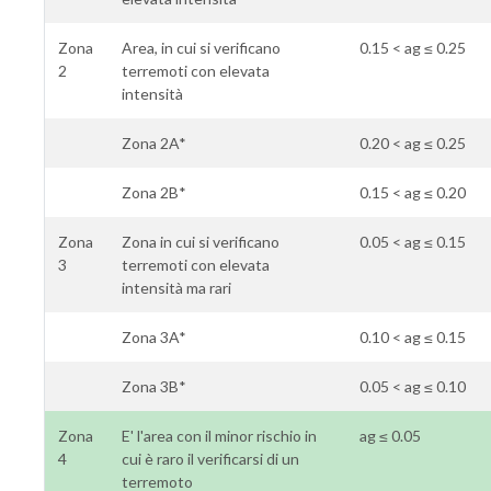
Zona
Area, in cui si verificano
0.15 < ag ≤ 0.25
2
terremoti con elevata
intensità
Zona 2A*
0.20 < ag ≤ 0.25
Zona 2B*
0.15 < ag ≤ 0.20
Zona
Zona in cui si verificano
0.05 < ag ≤ 0.15
3
terremoti con elevata
intensità ma rari
Zona 3A*
0.10 < ag ≤ 0.15
Zona 3B*
0.05 < ag ≤ 0.10
Zona
E' l'area con il minor rischio in
ag ≤ 0.05
4
cui è raro il verificarsi di un
terremoto