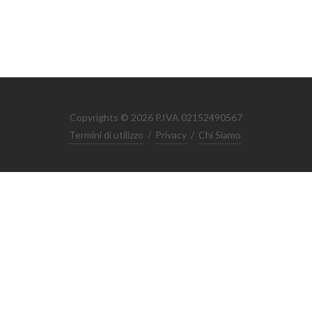
Copyrights © 2026 P.IVA 02152490567
Termini di utilizzo
/
Privacy
/
Chi Siamo