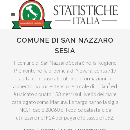
COMUNE DI SAN NAZZARO
SESIA
Il comune di San Nazzaro Sesia è nella Regione
Piemonte nella provincia di Novara, conta 719
abitanti in base alle ultime informazioni in
2
aumento, ha una estensione totale di 11 km
ed
è ubicato a quota 153 metri sul livello del mare
catalogato come Pianura. Le targe hanno la sigla
NO, il cap è 28060 e il codice catastale da
utilizzare nel F24 per pagare le tasse è I052.
Home
Piemonte
Novara
San Nazzaro Sesia