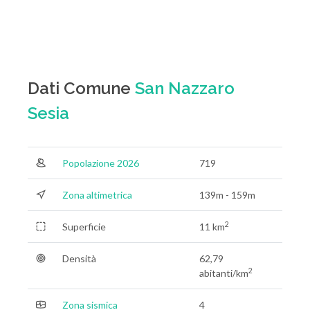
Dati Comune
San Nazzaro
Sesia
Popolazione 2026
719
Zona altimetrica
139m - 159m
2
Superficie
11 km
Densità
62,79
2
abitanti/km
Zona sismica
4