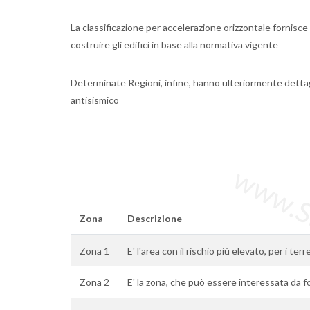
La classificazione per accelerazione orizzontale fornisce 
costruire gli edifici in base alla normativa vigente
Determinate Regioni, infine, hanno ulteriormente dettag
antisismico
www.Sta
Zona
Descrizione
Zona 1
E' l'area con il rischio più elevato, per i te
Zona 2
E' la zona, che può essere interessata da f