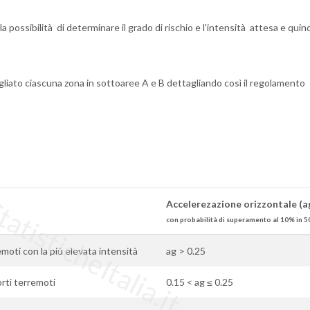
la possibilità di determinare il grado di rischio e l'intensità attesa e qui
liato ciascuna zona in sottoaree A e B dettagliando così il regolamento
tisticheItalia.it
Accelerezazione orizzontale (a
con probabilità di superamento al 10% in 5
rremoti con la più elevata intensità
ag > 0.25
orti terremoti
0.15 < ag ≤ 0.25