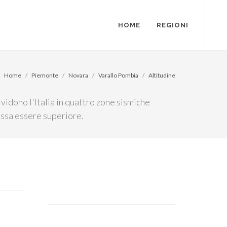
HOME
REGIONI
Home
Piemonte
Novara
Varallo Pombia
Altitudine
ividono l'Italia in quattro zone sismiche
ossa essere superiore.