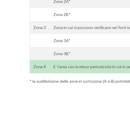
Zona 2A*
Zona 2B*
Zona 3
Zona in cui si possono verificare rari forti 
Zona 3A*
Zona 3B*
Zona 4
E' l'area con la minor pericolosità in cui è ra
* la suddivisione delle zone in sottozone (A e B) potrebbe