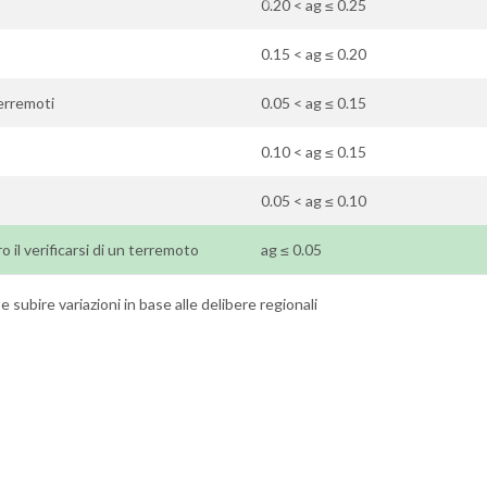
0.20 < ag ≤ 0.25
0.15 < ag ≤ 0.20
terremoti
0.05 < ag ≤ 0.15
0.10 < ag ≤ 0.15
0.05 < ag ≤ 0.10
ro il verificarsi di un terremoto
ag ≤ 0.05
 subire variazioni in base alle delibere regionali