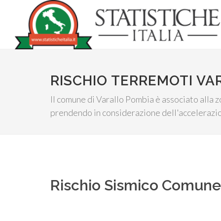
RISCHIO TERREMOTI VA
Il comune di Varallo Pombia è associato alla z
prendendo in considerazione dell'accelerazion
Rischio Sismico Comun