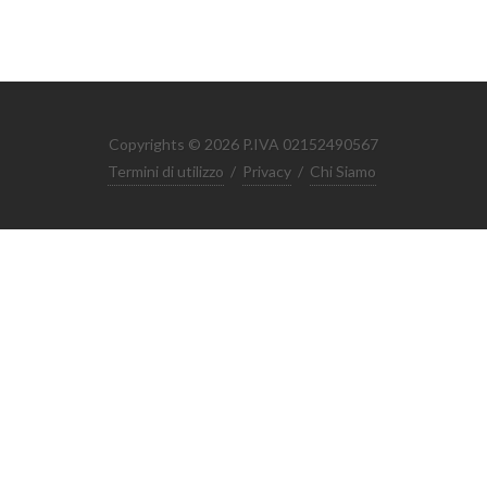
Copyrights © 2026 P.IVA 02152490567
Termini di utilizzo
/
Privacy
/
Chi Siamo