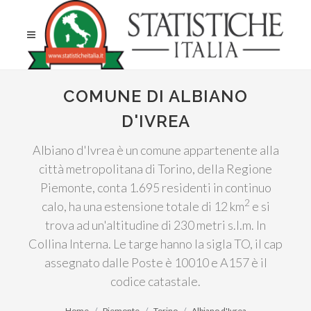
COMUNE DI ALBIANO
D'IVREA
Albiano d'Ivrea è un comune appartenente alla
città metropolitana di Torino, della Regione
Piemonte, conta 1.695 residenti in continuo
2
calo, ha una estensione totale di 12 km
e si
trova ad un'altitudine di 230 metri s.l.m. In
Collina Interna. Le targe hanno la sigla TO, il cap
assegnato dalle Poste è 10010 e A157 è il
codice catastale.
Home
Piemonte
Torino
Albiano d'Ivrea