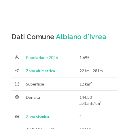
Dati Comune
Albiano d'Ivrea
Popolazione 2026
1.695
Zona altimetrica
221m - 281m
2
Superficie
12 km
Densità
144,50
2
abitanti/km
Zona sismica
4