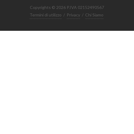
Copyrights © 2026 P.IVA 02152490567
Termini di utilizzo
/
Privacy
/
Chi Siamo