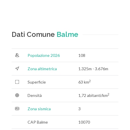
Dati Comune
Balme
Popolazione 2026
108
Zona altimetrica
1.325m - 3.676m
2
Superficie
63 km
2
Densità
1,72 abitanti/km
Zona sismica
3
CAP Balme
10070