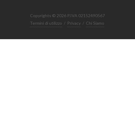
Copyrights © 2026 P.IVA 02152490567
Termini di utilizzo
/
Privacy
/
Chi Siamo