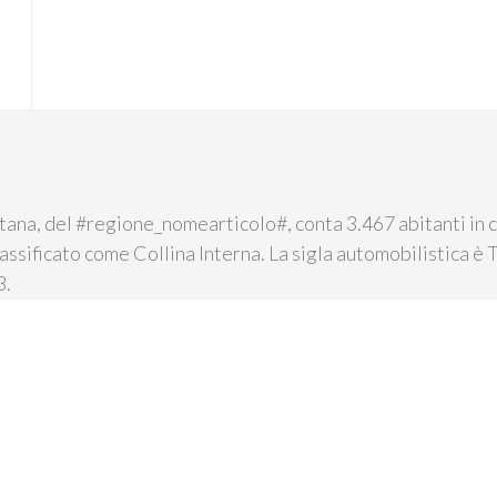
itana, del #regione_nomearticolo#, conta 3.467 abitanti in
assificato come Collina Interna. La sigla automobilistica è T
3.