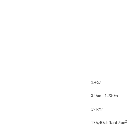
3.467
326m - 1.230m
2
19 km
2
186,40 abitanti/km