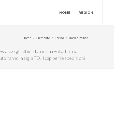
HOME
REGIONI
Home
Piemonte
Torino
Bobbio Pellice
condo gli ultimi dati in aumento, ha una
o hanno la sigla TO, il cap per le spedizioni