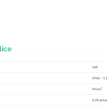
lice
568
690m - 3
2
94 km
6,04 abit