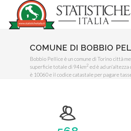
COMUNE DI BOBBIO PEL
Bobbio Pellice è un comune di Torino città me
2
superficie totale di 94 km
ed è ad un'altezza 
è 10060 e il codice catastale per pagare tas