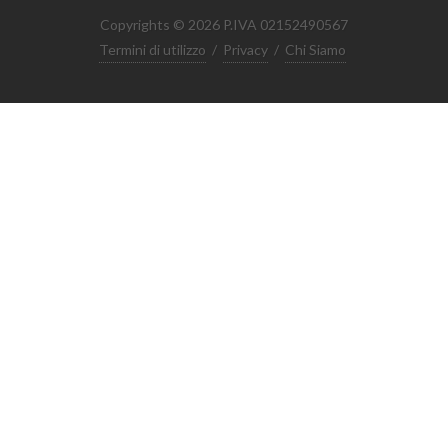
Copyrights © 2026 P.IVA 02152490567
Termini di utilizzo
/
Privacy
/
Chi Siamo