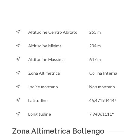
Altitudine Centro Abitato
255 m
Altitudine Minima
234 m
Altitudine Massima
647 m
Zona Altimetrica
Collina Interna
Indice montano
Non montano
Latitudine
45,47194444°
Longitudine
7,94361111°
Zona Altimetrica Bollengo