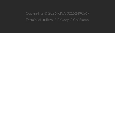
Copyrights © 2026 P.IVA 02152490567
Termini di utilizzo
/
Privacy
/
Chi Siamo