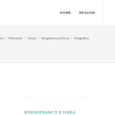
HOME
REGIONI
me
Piemonte
Torino
Borgofranco d'Ivrea
Infografica
BORGOFRANCO D'IVREA