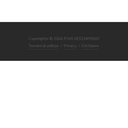
Copyrights © 2026 P.IVA 02152490567
Termini di utilizzo
/
Privacy
/
Chi Siamo