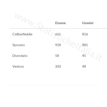
www.StatisticheItalia.it
Donne
Uomini
Celibe\Nubile
661
816
Sposato
928
881
Divorziato
58
45
Vedovo
303
48