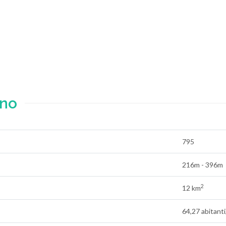
no
795
216m - 396m
2
12 km
64,27 abitant