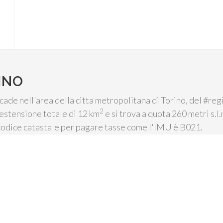
INO
ricade nell'area della citta metropolitana di Torino, del #r
2
 estensione totale di 12 km
e si trova a quota 260 metri s.l.
 codice catastale per pagare tasse come l'IMU è B021.