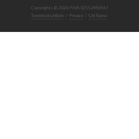
Copyrights © 2026 P.IVA 02152490567
Termini di utilizzo
/
Privacy
/
Chi Siamo