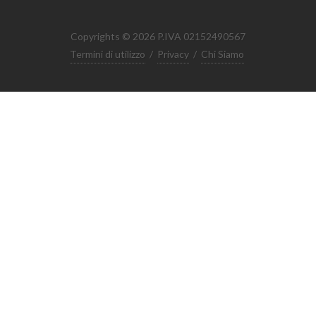
Copyrights © 2026 P.IVA 02152490567
Termini di utilizzo
/
Privacy
/
Chi Siamo