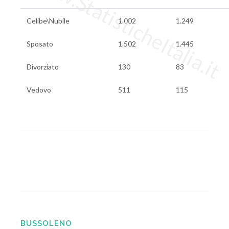
www.StatisticheItalia.it
Celibe\Nubile
1.002
1.249
Sposato
1.502
1.445
Divorziato
130
83
Vedovo
511
115
BUSSOLENO