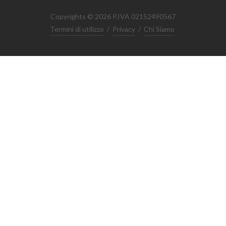
Copyrights © 2026 P.IVA 02152490567
Termini di utilizzo
/
Privacy
/
Chi Siamo