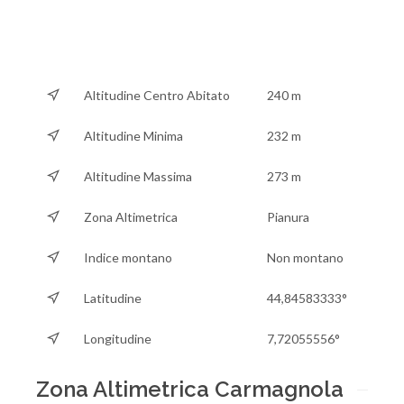
Altitudine Centro Abitato
240 m
Altitudine Minima
232 m
Altitudine Massima
273 m
Zona Altimetrica
Pianura
Indice montano
Non montano
Latitudine
44,84583333°
Longitudine
7,72055556°
Zona Altimetrica Carmagnola