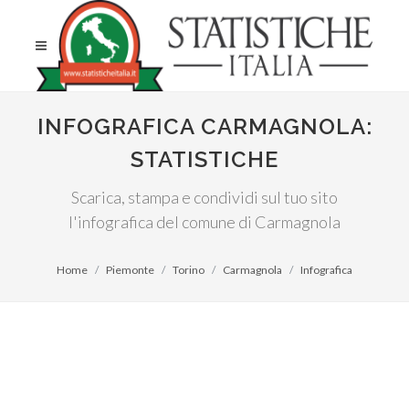
INFOGRAFICA CARMAGNOLA:
STATISTICHE
Scarica, stampa e condividi sul tuo sito
l'infografica del comune di Carmagnola
Home
Piemonte
Torino
Carmagnola
Infografica