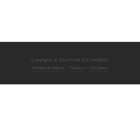
Copyrights © 2026 P.IVA 02152490567
Termini di utilizzo
/
Privacy
/
Chi Siamo